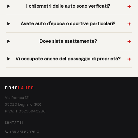
I chilometri delle auto sono verificati?
Avete auto d'epoca o sportive particolari?
Dove siete esattamente?
Vi occupate anche del passaggio di proprietà?
DONO
LAUTO
Via Romea 121
35020 Legnaro (PD)
P.IVA: IT 05258940286
CONTATTI
📞 +39 351 8707610