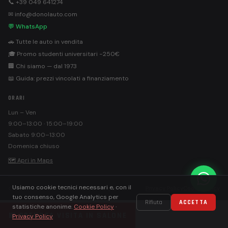
📞 +39 049 641274
✉ info@donolauto.com
💬 WhatsApp
🚗 Tutte le auto in vendita
🎓 Promo studenti universitari −250€
🏢 Chi siamo — dal 1973
📖 Guida: prezzi vincolati a finanziamento
ORARI
Lun – Ven
9:00–13:00 · 15:00–19:00
Sabato 9:00–13:00
Domenica chiuso
🗺 Apri in Maps
Usiamo cookie tecnici necessari e, con il
©
Donolauto S.r.l. · PEC: donolautosrl@pec.it
Privacy Policy
Cookie Policy
tuo consenso, Google Analytics per
Rifiuta
ACCETTA
statistiche anonime.
Cookie Policy
·
📅 PRENOTA VISITA IN SALONE
Privacy Policy