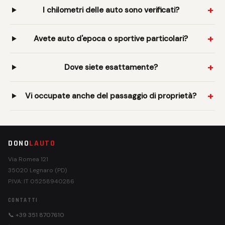
I chilometri delle auto sono verificati?
Avete auto d'epoca o sportive particolari?
Dove siete esattamente?
Vi occupate anche del passaggio di proprietà?
DONO
LAUTO
Via Romea 121
35020 Legnaro (PD)
P.IVA: IT 05258940286
CONTATTI
📞 +39 351 8707610