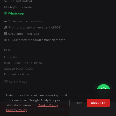
📞 +39 049 641274
✉ info@donolauto.com
💬 WhatsApp
🚗 Tutte le auto in vendita
🎓 Promo studenti universitari −250€
🏢 Chi siamo — dal 1973
📖 Guida: prezzi vincolati a finanziamento
ORARI
Lun – Ven
9:00–13:00 · 15:00–19:00
Sabato 9:00–13:00
Domenica chiuso
🗺 Apri in Maps
Usiamo cookie tecnici necessari e, con il
©
Donolauto S.r.l. · PEC: donolautosrl@pec.it
Privacy Policy
Cookie Policy
tuo consenso, Google Analytics per
Rifiuta
ACCETTA
statistiche anonime.
Cookie Policy
·
📅 PRENOTA VISITA IN SALONE
Privacy Policy