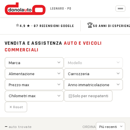
LEGNARO · PD
⭐
🏆
4,9 ★ · 87 RECENSIONI GOOGLE
50 ANNI DI ESPERIEN
VENDITA E ASSISTENZA
AUTO E VEICOLI
COMMERCIALI
🏻
Solo per neopatenti
✕ Reset
—
ORDINA
auto trovate