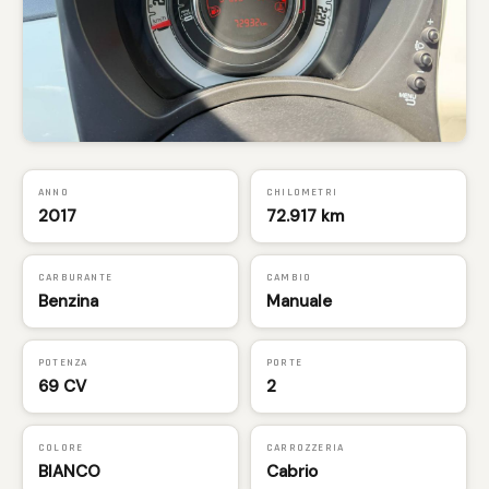
ANNO
CHILOMETRI
2017
72.917 km
CARBURANTE
CAMBIO
Benzina
Manuale
POTENZA
PORTE
69 CV
2
COLORE
CARROZZERIA
BIANCO
Cabrio