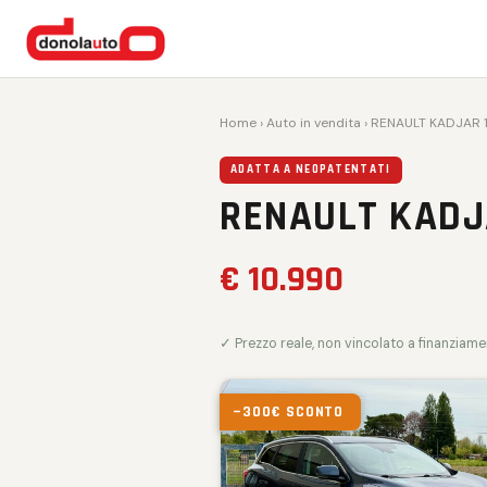
Home
›
Auto in vendita
› RENAULT KADJAR 
ADATTA A NEOPATENTATI
RENAULT KADJA
€ 10.990
✓ Prezzo reale, non vincolato a finanziam
−300€ SCONTO