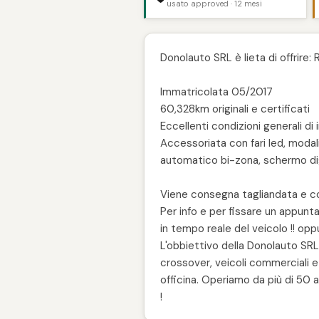
usato approved · 12 mesi
Donolauto SRL è lieta di offrire
Immatricolata 05/2017
60,328km originali e certificati
Eccellenti condizioni generali di
Accessoriata con fari led, modalit
automatico bi-zona, schermo digit
Viene consegna tagliandata e co
Per info e per fissare un appun
in tempo reale del veicolo !! op
L'obbiettivo della Donolauto SRL è 
crossover, veicoli commerciali 
officina. Operiamo da più di 50 
!