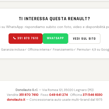
TI INTERESSA QUESTA RENAULT?
i su WhatsApp: rispondiamo subito con foto, video e disponibilità pe
📞 351 870 7610
WHATSAPP
VEDI SUL SITO
 Garanzia inclusa
✓ Officina interna
✓ Finanziamento
✓ Permuta
⭐ 4,9 su Goog
Donolauto S.r.l.
— Via Romea 121, 35020 Legnaro (PD)
Vendite
351 870 7610
· Fisso
049 641 274
· Officina
371 546 8330
donolauto.it
— Concessionaria auto usate multi-brand dal 1975