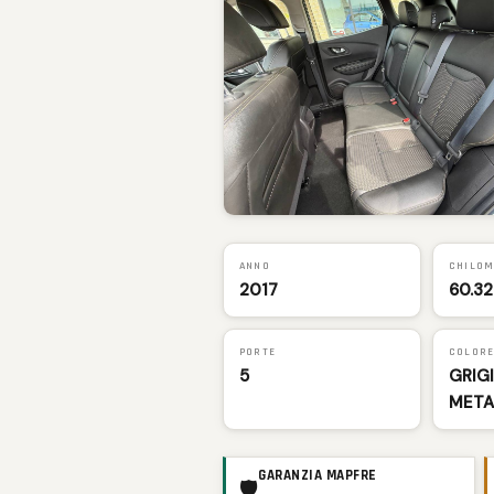
ANNO
CHILOM
2017
60.3
PORTE
COLOR
5
GRIG
META
GARANZIA MAPFRE
🛡️