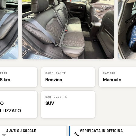
ETRI
CARBURANTE
CAMBIO
28 km
Benzina
Manuale
E
CARROZZERIA
IO
SUV
LLIZZATO
4,9/5 SU GOOGLE
VERIFICATA IN OFFICINA
⭐
🔧