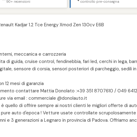
90+ recensioni
controllo pre-consegna
: Renault Kadjar 1.2 Tce Energy Xmod Zen 130cv E6B
 interni, meccanica e carrozzeria
a di guida, cruise control, fendinebbia, fari led, cerchi in lega, b
ale, sensore di corsia, sensori posteriori di parcheggio, sedili in 
n 12 mesi di garanzia
tamento contattare Mattia Donolato :+39 351 8707610 / 049 64127
pure via email : commerciale @donolauto.it
quello di offrire sempre ai nostri clienti le migliori offerte di auto
e pure auto d'epoca ! Vetture usate controllate scrupolosamente 
anni e 3 generazioni a Legnaro in provincia di Padova. Offriamo anc