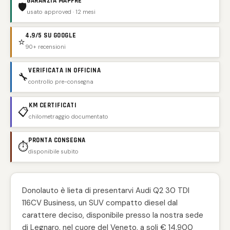
GARANZIA MAPFRE
🛡️
usato approved · 12 mesi
4,9/5 SU GOOGLE
⭐
90+ recensioni
VERIFICATA IN OFFICINA
🔧
controllo pre-consegna
KM CERTIFICATI
📋
chilometraggio documentato
PRONTA CONSEGNA
⏱️
disponibile subito
Donolauto è lieta di presentarvi Audi Q2 30 TDI
116CV Business, un SUV compatto diesel dal
carattere deciso, disponibile presso la nostra sede
di Legnaro, nel cuore del Veneto, a soli € 14.900