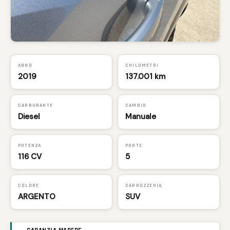
ANNO
CHILOMETRI
2019
137.001 km
CARBURANTE
CAMBIO
Diesel
Manuale
POTENZA
PORTE
116 CV
5
COLORE
CARROZZERIA
ARGENTO
SUV