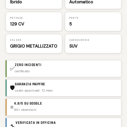
Ibrido
Automatico
POTENZA
PORTE
129 CV
5
COLORE
CARROZZERIA
GRIGIO METALLIZZATO
SUV
ZERO INCIDENTI
✅
certificato
GARANZIA MAPFRE
🛡️
usato approved · 12 mesi
4,9/5 SU GOOGLE
⭐
90+ recensioni
VERIFICATA IN OFFICINA
🔧