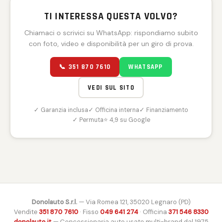
TI INTERESSA QUESTA VOLVO?
Chiamaci o scrivici su WhatsApp: rispondiamo subito
con foto, video e disponibilità per un giro di prova.
📞 351 870 7610
WHATSAPP
VEDI SUL SITO
✓ Garanzia inclusa
✓ Officina interna
✓ Finanziamento
✓ Permuta
⭐ 4,9 su Google
Donolauto S.r.l.
— Via Romea 121, 35020 Legnaro (PD)
Vendite
351 870 7610
· Fisso
049 641 274
· Officina
371 546 8330
donolauto.it
— Concessionaria auto usate multi-brand dal 1975