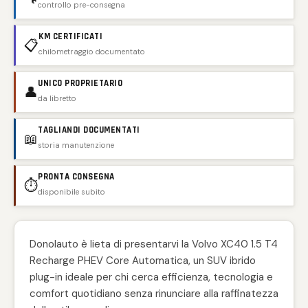
controllo pre-consegna
KM CERTIFICATI
📋
chilometraggio documentato
UNICO PROPRIETARIO
👤
da libretto
TAGLIANDI DOCUMENTATI
📖
storia manutenzione
PRONTA CONSEGNA
⏱️
disponibile subito
Donolauto è lieta di presentarvi la Volvo XC40 1.5 T4
Recharge PHEV Core Automatica, un SUV ibrido
plug-in ideale per chi cerca efficienza, tecnologia e
comfort quotidiano senza rinunciare alla raffinatezza