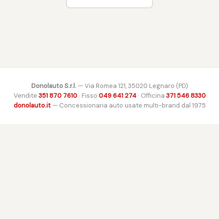
Donolauto S.r.l.
— Via Romea 121, 35020 Legnaro (PD)
Vendite
351 870 7610
· Fisso
049 641 274
· Officina
371 546 8330
donolauto.it
— Concessionaria auto usate multi-brand dal 1975