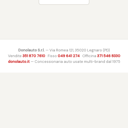
Donolauto S.r.l.
— Via Romea 121, 35020 Legnaro (PD)
Vendite
351 870 7610
· Fisso
049 641 274
· Officina
371 546 8330
donolauto.it
— Concessionaria auto usate multi-brand dal 1975