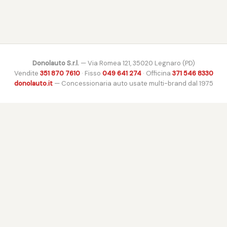
Donolauto S.r.l.
— Via Romea 121, 35020 Legnaro (PD)
Vendite
351 870 7610
· Fisso
049 641 274
· Officina
371 546 8330
donolauto.it
— Concessionaria auto usate multi-brand dal 1975