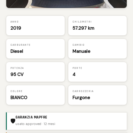
ANNO
CHILOMETRI
2019
57.297 km
CARBURANTE
CAMBIO
Diesel
Manuale
POTENZA
PORTE
95 CV
4
COLORE
CARROZZERIA
BIANCO
Furgone
GARANZIA MAPFRE
🛡️
usato approved · 12 mesi