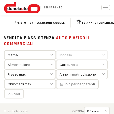
LEGNARO · PD
⭐
🏆
4,9 ★ · 87 RECENSIONI GOOGLE
50 ANNI DI ESPERIEN
VENDITA E ASSISTENZA
AUTO E VEICOLI
COMMERCIALI
🏻
Solo per neopatenti
✕ Reset
—
ORDINA
auto trovate