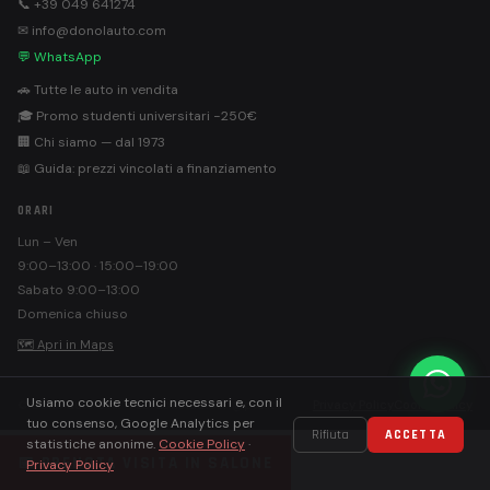
📞 +39 049 641274
✉ info@donolauto.com
💬 WhatsApp
🚗 Tutte le auto in vendita
🎓 Promo studenti universitari −250€
🏢 Chi siamo — dal 1973
📖 Guida: prezzi vincolati a finanziamento
ORARI
Lun – Ven
9:00–13:00 · 15:00–19:00
Sabato 9:00–13:00
Domenica chiuso
🗺 Apri in Maps
Usiamo cookie tecnici necessari e, con il
©
Donolauto S.r.l. · PEC: donolautosrl@pec.it
Privacy Policy
Cookie Policy
tuo consenso, Google Analytics per
Rifiuta
ACCETTA
statistiche anonime.
Cookie Policy
·
📅 PRENOTA VISITA IN SALONE
Privacy Policy