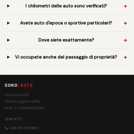
I chilometri delle auto sono verificati?
Avete auto d'epoca o sportive particolari?
Dove siete esattamente?
Vi occupate anche del passaggio di proprietà?
DONO
LAUTO
Via Romea 121
35020 Legnaro (PD)
P.IVA: IT 05258940286
CONTATTI
📞 +39 351 8707610