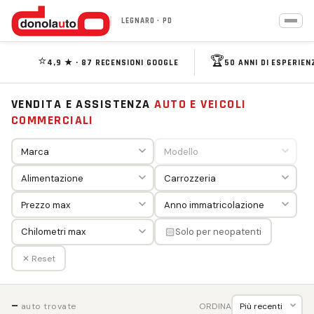
LEGNARO · PD
⭐
🏆
4,9 ★ · 87 RECENSIONI GOOGLE
50 ANNI DI ESPERIEN
VENDITA E ASSISTENZA
AUTO E VEICOLI
COMMERCIALI
🏻
Solo per neopatenti
✕ Reset
—
ORDINA
auto trovate