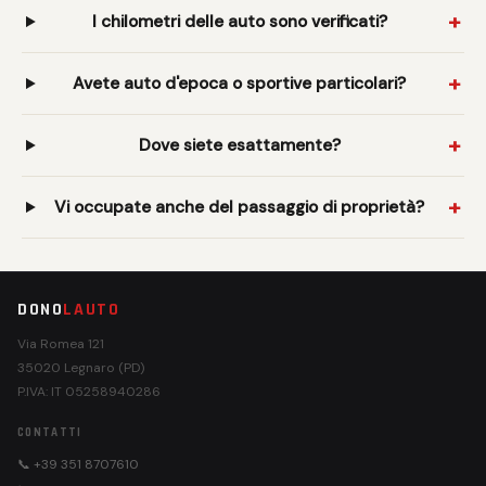
I chilometri delle auto sono verificati?
Avete auto d'epoca o sportive particolari?
Dove siete esattamente?
Vi occupate anche del passaggio di proprietà?
DONO
LAUTO
Via Romea 121
35020 Legnaro (PD)
P.IVA: IT 05258940286
CONTATTI
📞 +39 351 8707610