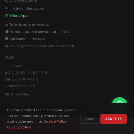
📞 +39 049 641274
✉ info@donolauto.com
💬 WhatsApp
🚗 Tutte le auto in vendita
🎓 Promo studenti universitari −250€
🏢 Chi siamo — dal 1973
📖 Guida: prezzi vincolati a finanziamento
ORARI
Lun – Ven
9:00–13:00 · 15:00–19:00
Sabato 9:00–13:00
Domenica chiuso
🗺 Apri in Maps
Usiamo cookie tecnici necessari e, con il
©
Donolauto S.r.l. · PEC: donolautosrl@pec.it
Privacy Policy
Cookie Policy
tuo consenso, Google Analytics per
Rifiuta
ACCETTA
statistiche anonime.
Cookie Policy
·
📅 PRENOTA VISITA IN SALONE
Privacy Policy