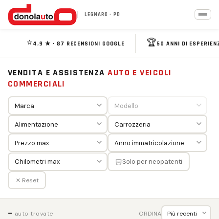
LEGNARO · PD
⭐
🏆
4,9 ★ · 87 RECENSIONI GOOGLE
50 ANNI DI ESPERIEN
VENDITA E ASSISTENZA
AUTO E VEICOLI
COMMERCIALI
🏻
Solo per neopatenti
✕ Reset
—
ORDINA
auto trovate