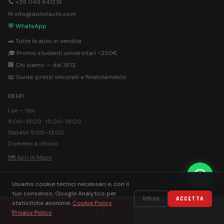
📞 +39 049 641274
✉ info@donolauto.com
💬 WhatsApp
🚗 Tutte le auto in vendita
🎓 Promo studenti universitari −250€
🏢 Chi siamo — dal 1973
📖 Guida: prezzi vincolati a finanziamento
ORARI
Lun – Ven
9:00–13:00 · 15:00–19:00
Sabato 9:00–13:00
Domenica chiuso
🗺 Apri in Maps
Usiamo cookie tecnici necessari e, con il
©
Donolauto S.r.l. · PEC: donolautosrl@pec.it
Privacy Policy
Cookie Policy
tuo consenso, Google Analytics per
Rifiuta
ACCETTA
statistiche anonime.
Cookie Policy
·
📅 PRENOTA VISITA IN SALONE
Privacy Policy