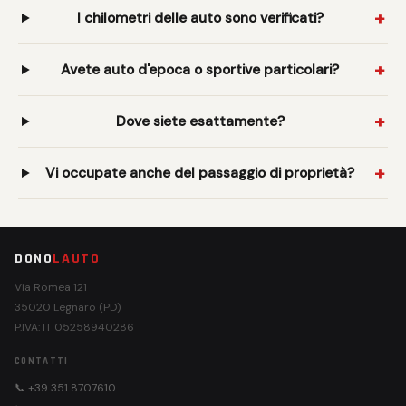
I chilometri delle auto sono verificati?
Avete auto d'epoca o sportive particolari?
Dove siete esattamente?
Vi occupate anche del passaggio di proprietà?
DONO
LAUTO
Via Romea 121
35020 Legnaro (PD)
P.IVA: IT 05258940286
CONTATTI
📞 +39 351 8707610