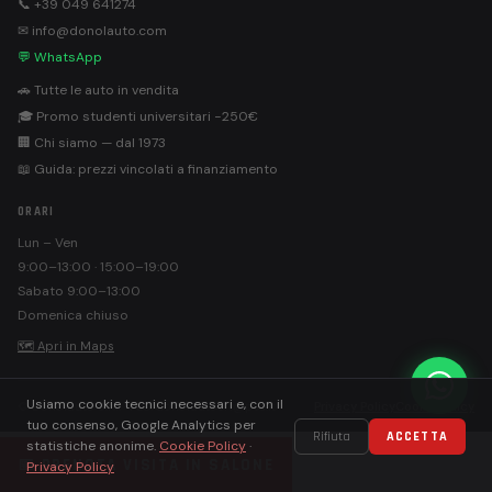
📞 +39 049 641274
✉ info@donolauto.com
💬 WhatsApp
🚗 Tutte le auto in vendita
🎓 Promo studenti universitari −250€
🏢 Chi siamo — dal 1973
📖 Guida: prezzi vincolati a finanziamento
ORARI
Lun – Ven
9:00–13:00 · 15:00–19:00
Sabato 9:00–13:00
Domenica chiuso
🗺 Apri in Maps
Usiamo cookie tecnici necessari e, con il
©
Donolauto S.r.l. · PEC: donolautosrl@pec.it
Privacy Policy
Cookie Policy
tuo consenso, Google Analytics per
Rifiuta
ACCETTA
statistiche anonime.
Cookie Policy
·
📅 PRENOTA VISITA IN SALONE
Privacy Policy