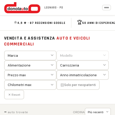
LEGNARO · PD
⭐
🏆
4,9 ★ · 87 RECENSIONI GOOGLE
50 ANNI DI ESPERIEN
VENDITA E ASSISTENZA
AUTO E VEICOLI
COMMERCIALI
🏻
Solo per neopatenti
✕ Reset
—
ORDINA
auto trovate