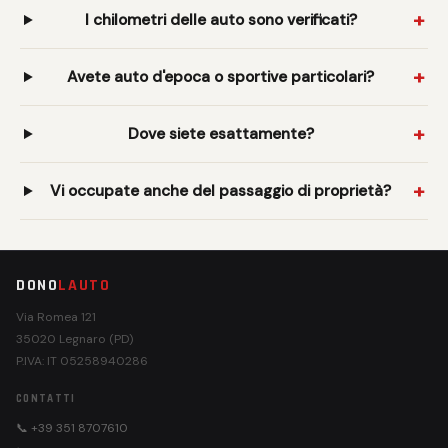
I chilometri delle auto sono verificati?
Avete auto d'epoca o sportive particolari?
Dove siete esattamente?
Vi occupate anche del passaggio di proprietà?
DONO
LAUTO
Via Romea 121
35020 Legnaro (PD)
P.IVA: IT 05258940286
CONTATTI
📞 +39 351 8707610